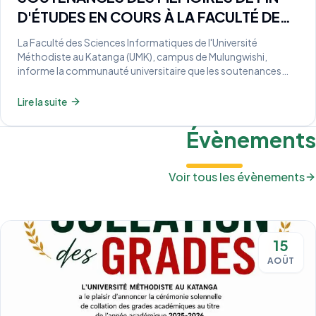
D'ÉTUDES EN COURS À LA FACULTÉ DES
SCIENCES INFORMATIQUES 2025-2026
La Faculté des Sciences Informatiques de l'Université
Méthodiste au Katanga (UMK), campus de Mulungwishi,
informe la communauté universitaire que les soutenances
des mémoires de fin d'études de la Mention Génie Logiciel
sont actuellement en cours.
Lire la suite
Évènements
Voir tous les évènements
15
AOÛT